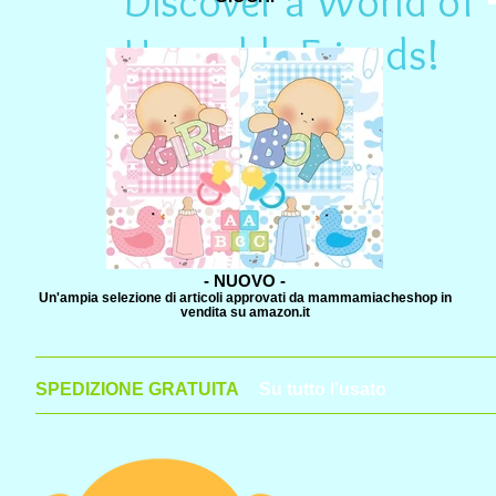
Discover a World of
Huggable Friends!
- NUOVO -
Un'ampia selezione di articoli approvati da mammamiacheshop in
vendita su amazon.it
SPEDIZIONE GRATUITA
Su tutto l'usato